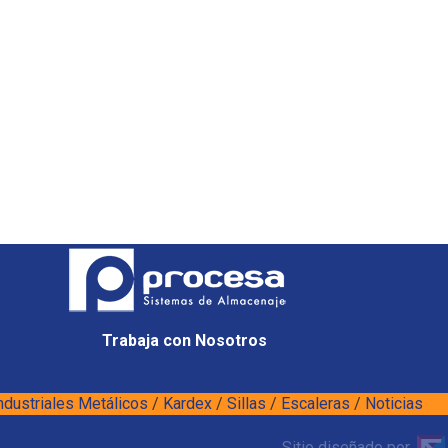
Trabaja con Nosotros
ndustriales Metálicos
/
Kardex
/
Sillas
/
Escaleras
/
Noticias
Sitio diseñado por