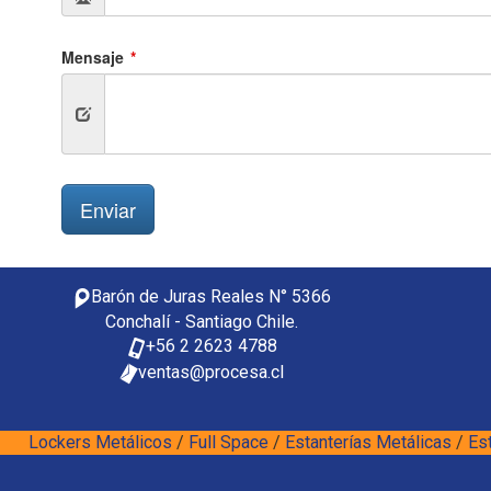
Barón de Juras Reales N° 5366
Conchalí - Santiago Chile.
+56 2 2623 4788
ventas@procesa.cl
Lockers Metálicos
/
Full Space
/
Estanterías Metálicas
/
Est