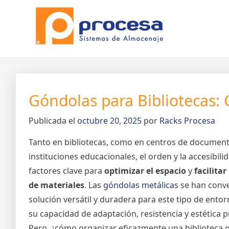
Saltar
Noticias Procesa
Racks metalicos
al
contenido
Góndolas para Bibliotecas:
Publicada el
octubre 20, 2025
por
Racks Procesa
Tanto en bibliotecas, como en centros de document
instituciones educacionales, el orden y la accesibili
factores clave para
optimizar el espacio
y
facilita
de materiales
. Las
góndolas metálicas
se han conve
solución versátil y duradera para este tipo de entor
su capacidad de adaptación, resistencia y estética p
Pero, ¿cómo organizar eficazmente una biblioteca 